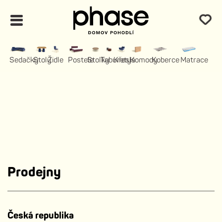
Sedačky
Stoly
Židle
Postele
Stolky
Taburety
Křesla
Komody
Koberce
Matrace
Prodejny
Česká republika