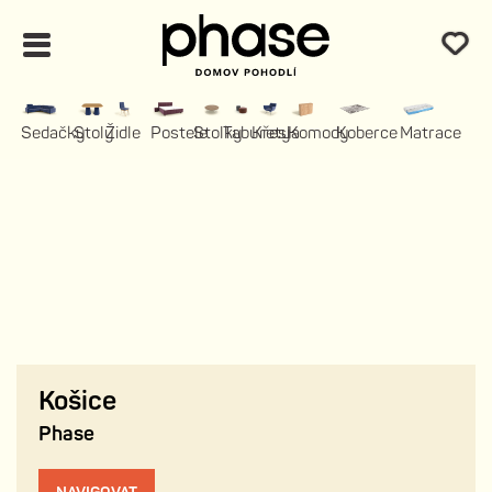
Sedačky
Stoly
Židle
Postele
Stolky
Taburety
Křesla
Komody
Koberce
Matrace
Košice
Phase