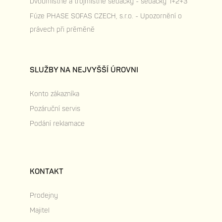
Dvoumístné a trojmístné sedačky - sedačky 1+2+3
Fúze PHASE SOFAS CZECH, s.r.o. - Upozornění o
právech při prěměně
SLUŽBY NA NEJVYŠŠÍ ÚROVNI
Konto zákazníka
Pozáruční servis
Podání reklamace
KONTAKT
Prodejny
Majitel