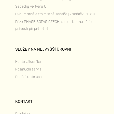
Sedačky ve tvaru U
Dvoumístné a trojmístné sedačky - sedačky 1+2+3
Fúze PHASE SOFAS CZECH, s.r.o. - Upozornění o
právech při prěměně
SLUŽBY NA NEJVYŠŠÍ ÚROVNI
Konto zákazníka
Pozáruční servis
Podání reklamace
KONTAKT
Prodejny