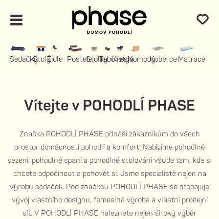
Sedačky
Stoly
Židle
Postele
Stolky
Taburety
Křesla
Komody
Koberce
Matrace
Vítejte v POHODLÍ PHASE
Značka POHODLÍ PHASE přináší zákazníkům do všech
prostor domácnosti pohodlí a komfort. Nabízíme pohodlné
sezení, pohodlné spaní a pohodlné stolování všude tam, kde si
chcete odpočinout a pohovět si. Jsme specialisté nejen na
výrobu sedaček. Pod značkou POHODLÍ PHASE se propojuje
vývoj vlastního designu, řemeslná výroba a vlastní prodejní
síť. V POHODLÍ PHASE naleznete nejen široký výběr