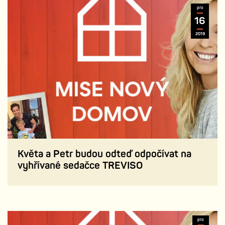
pro
16
2019
Květa a Petr budou odteď odpočívat na
vyhřívané sedačce TREVISO
pro