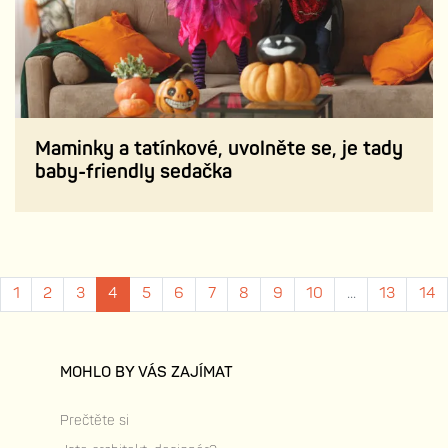
Maminky a tatínkové, uvolněte se, je tady
baby-friendly sedačka
1
2
3
4
5
6
7
8
9
10
...
13
14
MOHLO BY VÁS ZAJÍMAT
Prečtěte si