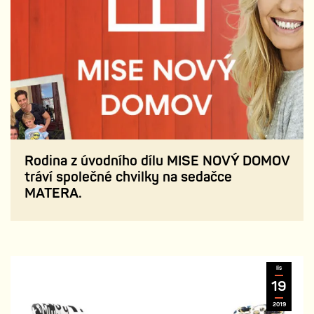
Rodina z úvodního dílu MISE NOVÝ DOMOV
tráví společné chvilky na sedačce
MATERA.
lis
19
2019