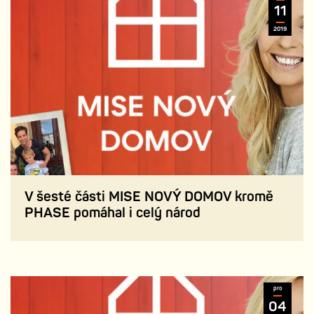
11
2019
V šesté části MISE NOVÝ DOMOV kromě
PHASE pomáhal i celý národ
pro
04