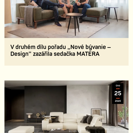
V druhém dílu pořadu „Nové bývanie –
Design“ zazářila sedačka MATERA
úno
25
2020