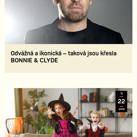
Odvážná a ikonická – taková jsou křesla
BONNIE & CLYDE
říj
22
2019