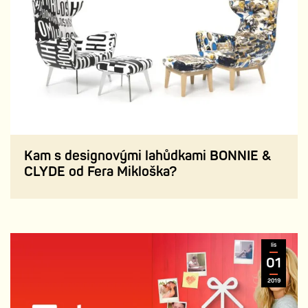
Kam s designovými lahůdkami BONNIE &
CLYDE od Fera Mikloška?
lis
01
2019