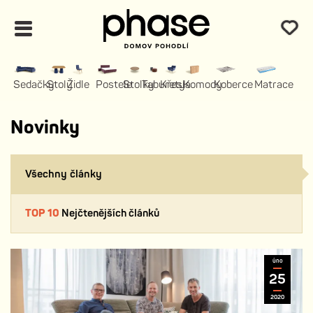
Sedačky
Stoly
Židle
Postele
Stolky
Taburety
Křesla
Komody
Koberce
Matrace
Novinky
Všechny články
TOP 10
Nejčtenějších článků
úno
25
2020