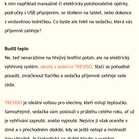
k nim například manuálně či elektricky polohovatelné opěrky,
područky s USB připojením, se stolkem na tablet, nebo dokonce
s vestavěnou ledničkou. Co byste ale řekli na sedačku, která vás
příjemně zahřeje?
Budiž teplo
Ne, teď nenarážíme na hřejivý textilní potah, ale na elektrický
výhřevný systém,
ukrytý v sedačce TREVISO
. Stačí se pohodlně
posadit, zmáčknout tlačítko a sedačka příjemně zahřeje vaše
záda.
TREVISO
je ideální volbou pro všechny, kteří milují teploučko.
Samozřejmě, sedačka vám poslouží v průběhu celého roku, ať už
je vyhřívání zapnuté, anebo vypnuté. Nejvíce ji však oceníte v
zimě a v přechodném období, kdy se ještě netopí a místnosti
jsou chladné. Je fantastická na ztuhlé klouby a svalstvo,