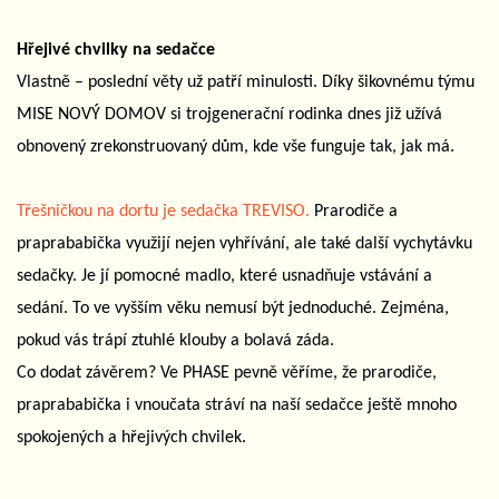
Hřejivé chvilky na sedačce
Vlastně – poslední věty už patří minulosti. Díky šikovnému týmu
MISE NOVÝ DOMOV si trojgenerační rodinka dnes již užívá
obnovený zrekonstruovaný dům, kde vše funguje tak, jak má.
Třešničkou na dortu je sedačka TREVISO.
Prarodiče a
praprababička využijí nejen vyhřívání, ale také další vychytávku
sedačky. Je jí pomocné madlo, které usnadňuje vstávání a
sedání. To ve vyšším věku nemusí být jednoduché. Zejména,
pokud vás trápí ztuhlé klouby a bolavá záda.
Co dodat závěrem? Ve PHASE pevně věříme, že prarodiče,
praprababička i vnoučata stráví na naší sedačce ještě mnoho
spokojených a hřejivých chvilek.