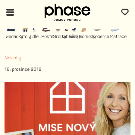
Sedačky
Stoly
Židle
Postele
Stolky
Taburety
Křesla
Komody
Koberce
Matrace
Novinky
16. prosince 2019