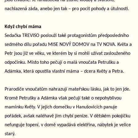
nachlazená záda, anebo jen tak – pro pocit pohody a útulnosti.
Když chybí máma
Sedačka TREVISO poslouží také protagonistům předposledního
sedmého dílu pořadu MISE NOVÝ DOMOV na TV NOVA. Květa a
Petr jsou již ve věku, ve kterém by si mohli užívat zaslouženého
odpočinku. Místo toho pečují o malá vnoučata Petrušku a
Adámka, která opustila vlastní máma – dcera Květy a Petra.
Prarodiče vnoučatům nahrazují mateřskou lásku, jak to jen jde.
Kromě Petrušky a Adámka však pečují také o nepohyblivou
maminku Květy. V jejich domečku v Hanušovicích panuje
pořádek, avšak naléhavě jim chybí peníze. V dětském pokojíčku
nefunguje topení, v domě vypadává elektřina, nábytek je velice
starý.