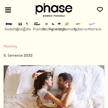
Sedačky
Stoly
Židle
Postele
Stolky
Taburety
Křesla
Komody
Koberce
Matrace
Novinky
5. července 2022