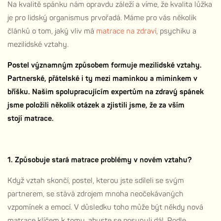
Na kvalitě spánku nám opravdu záleží a víme, že kvalita lůžka
je pro lidský organismus prvořadá. Máme pro vás několik
článků o tom, jaký vliv má
matrace na zdraví
, psychiku a
mezilidské vztahy.
Postel významným způsobem formuje mezilidské vztahy.
Partnerské, přátelské i ty mezi maminkou a miminkem v
bříšku. Našim spolupracujícím expertům na zdravý spánek
jsme položili několik otázek a zjistili jsme, že za vším
stojí
matrace
.
1. Způsobuje stará matrace problémy v novém vztahu?
Když vztah skončí, postel, kterou jste sdíleli se svým
partnerem, se stává zdrojem mnoha neočekávaných
vzpomínek a emocí. V důsledku toho může být někdy nová
matrace klíčem k tomu, abyste se posunuli dál. Podle