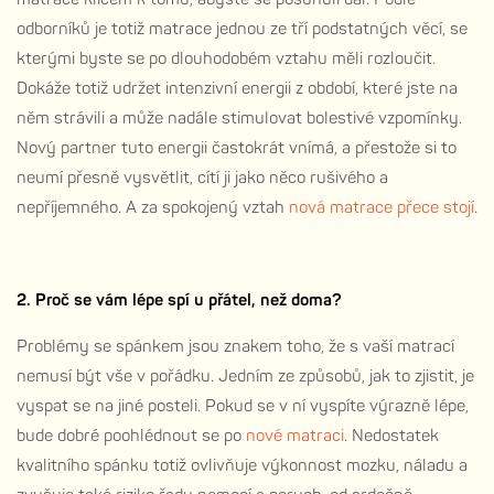
odborníků je totiž matrace jednou ze tří podstatných věcí, se
kterými byste se po dlouhodobém vztahu měli rozloučit.
Dokáže totiž udržet intenzivní energii z období, které jste na
něm strávili a může nadále stimulovat bolestivé vzpomínky.
Nový partner tuto energii častokrát vnímá, a přestože si to
neumí přesně vysvětlit, cítí ji jako něco rušivého a
nepříjemného. A za spokojený vztah
nová matrace přece stojí
.
2. Proč se vám lépe spí u přátel, než doma?
Problémy se spánkem jsou znakem toho, že s vaší matrací
nemusí být vše v pořádku. Jedním ze způsobů, jak to zjistit, je
vyspat se na jiné posteli. Pokud se v ní vyspíte výrazně lépe,
bude dobré poohlédnout se po
nové matraci
. Nedostatek
kvalitního spánku totiž ovlivňuje výkonnost mozku, náladu a