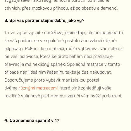
zvyšuje také riziko řady nemocí a poruch, od srdečně
cévních, přes mozkovou příhodu, až po obezitu a demenci.
3. Spí váš partner stejně dobře, jako vy?
To, že vy se vyspíte dorůžova, je sice fajn, ale neznamená to,
že váš partner se ve společné posteli ráno vzbudí stejně
odpočatý. Pokud jde o matraci, může vyhovovat vám, ale už
ne vaší polovičce, která se proto během noci přehazuje,
převrací a má neklidný spánek. Společná matrace v tomto
případě není ideálním řešením, takže je čas nakupovat.
Doporučujeme proto vybavit manželskou postel
dvěma
různými matracemi
, které plně zohledňují vaše
rozdílné spánkové preference a zaručí vám svěží probuzení.
4. Co znamená spaní 2 v 1?