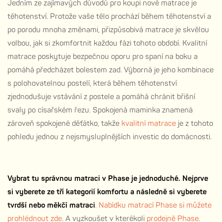
Jedním ze zajímavých důvodů pro koupi nové matrace je
těhotenství. Protože vaše tělo prochází během těhotenství a
po porodu mnoha změnami, přizpůsobivá matrace je skvělou
volbou, jak si zkomfortnit každou fázi tohoto období. Kvalitní
matrace poskytuje bezpečnou oporu pro spaní na boku a
pomáhá předcházet bolestem zad. Výborná je jeho kombinace
s polohovatelnou postelí, která během těhotenství
zjednodušuje vstávání z postele a pomáhá chránit břišní
svaly po císařském řezu. Spokojená maminka znamená
zároveň spokojené děťátko, takže
kvalitní matrace
je z tohoto
pohledu jednou z nejsmysluplnějších investic do domácnosti.
Vybrat tu správnou matraci v Phase je jednoduché. Nejprve
si vyberete ze tří kategorií komfortu a následně si vyberete
tvrdší nebo měkčí matraci
.
Nabídku matrací Phase si můžete
prohlédnout zde
. A vyzkoušet v kterékoli
prodejně Phase
.