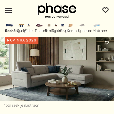
Sedačky
Stoly
Židle
Postele
Stolky
Taburety
Křesla
Komody
Koberce
Matrace
NOVINKA 2026
*obrázek je ilustrační