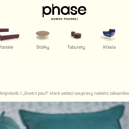
Postele
Stolky
Taburety
Křesla
vojnásob. I „životní pouť“ staré sedací soupravy našeho zákazníka J