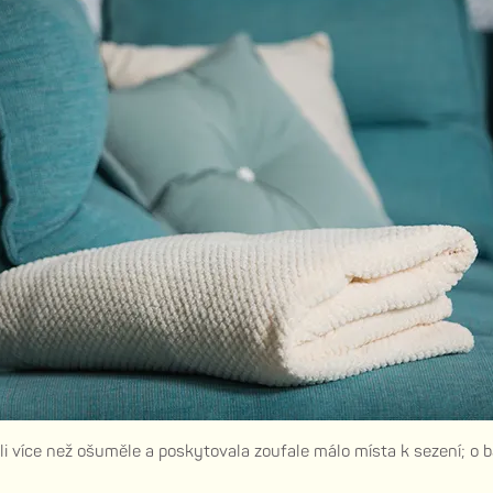
li více než ošuměle a poskytovala zoufale málo místa k sezení; o