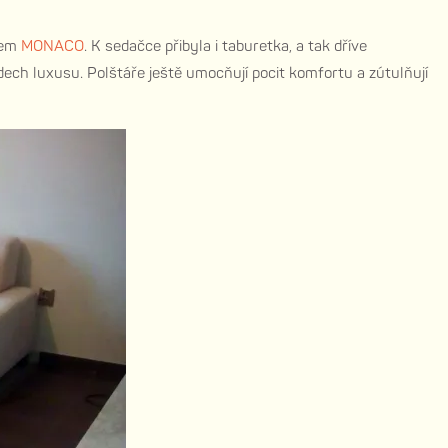
lem
MONACO
. K sedačce přibyla i taburetka, a tak dříve
dech luxusu. Polštáře ještě umocňují pocit komfortu a zútulňují