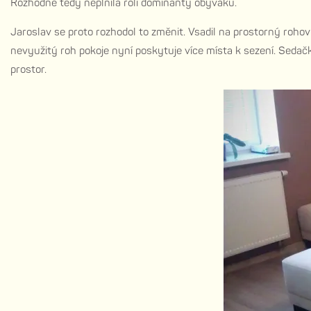
Rozhodně tedy neplnila roli dominanty obýváku.
Jaroslav se proto rozhodol to změnit. Vsadil na prostorný ro
nevyužitý roh pokoje nyní poskytuje více místa k sezení. Sedačk
prostor.