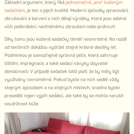
Základní argument, který říká
jednoznačné „ano“ koženým
sedačkám
, je ten o jejich kvalitě. Moderní způsoby zpracování,
obrušování a barvení z nich dělají výrobky, které jsou odolné
vůči poškrábání, nechtěnému zbroušení nebo prohnutí.
Díky tomu jsou kožené sedačky téměř nesmrtelné. Na rozdíl
od textilních dokážou vydržet stejně krásné desítky let.
Podmínkou je samozřejmě správná péče, která zahrnuje
čištění, impregnace, a také sedací návyky obyvatel
domácnosti. V případě sedaček totiž platí, že by měly být
využívány rovnoměrně. Pokud byste na nich seděli vždy
stejným způsobem a na stejných místech, snadno byste
proseděli nejen výplň sedáků, ale také by se mohla narušit
soudržnost kůže.