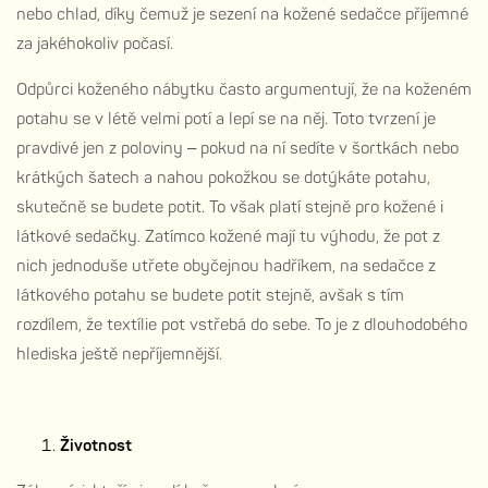
nebo chlad, díky čemuž je sezení na kožené sedačce příjemné
za jakéhokoliv počasí.
Odpůrci koženého nábytku často argumentují, že na koženém
potahu se v létě velmi potí a lepí se na něj. Toto tvrzení je
pravdivé jen z poloviny – pokud na ní sedíte v šortkách nebo
krátkých šatech a nahou pokožkou se dotýkáte potahu,
skutečně se budete potit. To však platí stejně pro kožené i
látkové sedačky. Zatímco kožené mají tu výhodu, že pot z
nich jednoduše utřete obyčejnou hadříkem, na sedačce z
látkového potahu se budete potit stejně, avšak s tím
rozdílem, že textílie pot vstřebá do sebe. To je z dlouhodobého
hlediska ještě nepříjemnější.
Životnost