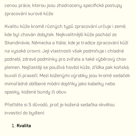
cenou práce, kterou jsou zhodnoceny specifické postupy
zpracování surové kůže.
Kvalitu kůže kromě různých typů zpracování určuje i země,
kde byl chován dobytek. Nejkvalitnější kůže pochází ze
Skandinávie, Německa a Itálie, kde je tradice zpracování kůží
na vysoké úrovni. Její vlastnosti však podmiňuje i chladné
podnebí, zdravé podmínky pro zvířata a také výběrový chov
plemen. Nejčastěji se používá hovězí kůže, zřídka pak koňská,
buvolí či prasečí. Mezi koženými výrobky jsou kromě sedaček
mimořádně oblíbené módní doplňky jako kabelky nebo
opasky, kožené bundy či obuv.
Přečtěte si 5 důvodů, proč je kožená sedačka skvělou
investicí do bydlení:
Kvalita