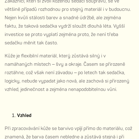
Zákazníci, kteří si zvolí koženou sedací soupravu, se ve
většině případů rozhodnou pro stejný materiál i v budoucnu.
Nejen kvůli stálosti barev a snadné údržbě, ale zejména
faktu, že taková sedačka vydrží sloužit dlouhá léta. Vyšší
investice se proto vyplatí zejména proto, že není třeba
sedačku měnit tak často.
Kůže je flexibilní materiál, který zůstává silný i v
namáhaných místech – švy a okraje. Časem se přirozeně
roztáhne, což však není závadou – po letech tak sedačka,
logicky, nebude vypadat jako nová, ale zachová si přirozený
vzhled, jedinečnost a zejména nenapodobitelnou vůni.
Vzhled
Při zpracovávání kůže se barvivo vpíjí přímo do materiálu, což
znamená, že barva časem nebledne a zůstává stejná i při