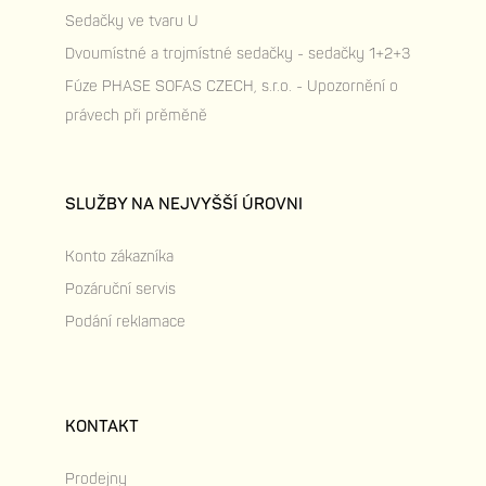
Sedačky ve tvaru U
Dvoumístné a trojmístné sedačky - sedačky 1+2+3
Fúze PHASE SOFAS CZECH, s.r.o. - Upozornění o
právech při prěměně
SLUŽBY NA NEJVYŠŠÍ ÚROVNI
Konto zákazníka
Pozáruční servis
Podání reklamace
KONTAKT
Prodejny