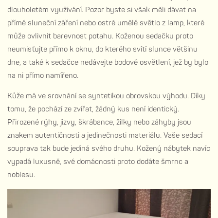
dlouholetém využívání. Pozor byste si však měli dávat na
přímé sluneční záření nebo ostré umělé světlo z lamp, které
může ovlivnit barevnost potahu. Koženou sedačku proto
neumisťujte přímo k oknu, do kterého svítí slunce většinu
dne, a také k sedačce nedávejte bodové osvětlení, jež by bylo
na ni přímo namířeno.
Kůže má ve srovnání se syntetikou obrovskou výhodu. Díky
tomu, že pochází ze zvířat, žádný kus není identický.
Přirozené rýhy, jizvy, škrábance, žilky nebo záhyby jsou
znakem autentičnosti a jedinečnosti materiálu. Vaše sedací
souprava tak bude jediná svého druhu. Kožený nábytek navíc
vypadá luxusně, své domácnosti proto dodáte šmrnc a
noblesu.