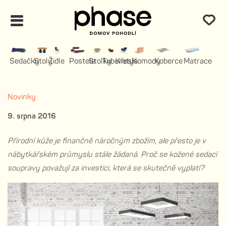
Sedačky
Stoly
Židle
Postele
Stolky
Taburety
Křesla
Komody
Koberce
Matrace
Novinky
9. srpna 2016
Přírodní kůže je finančně náročným zbožím, ale přesto je v
nábytkářském průmyslu stále žádaná. Proč se kožené sedací
soupravy považují za investici, která se skutečně vyplatí?