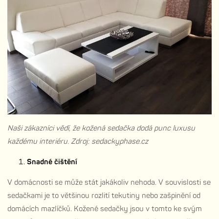
Naši zákazníci vědí, že kožená sedačka dodá punc luxusu
každému interiéru. Zdroj: sedackyphase.cz
Snadné čištění
V domácnosti se může stát jakákoliv nehoda. V souvislosti se
sedačkami je to většinou rozlití tekutiny nebo zašpinění od
domácích mazlíčků. Kožené sedačky jsou v tomto ke svým