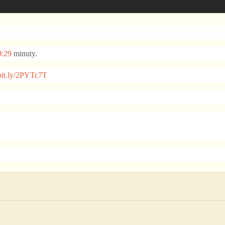
9:29
minuty.
/bit.ly/2PYTc7T