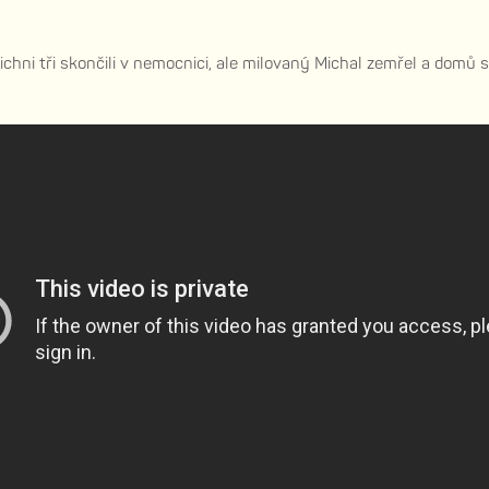
chni tři skončili v nemocnici, ale milovaný Michal zemřel a domů 