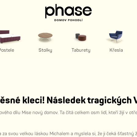
Postele
Stolky
Taburety
Křesla
těsné kleci! Následek tragických
ového dílu Mise nový domov. Ta čítá celkem osm lidí, kteří žijí v
la za svou velkou láskou Michalem a myslela si, že ji čeká šťastný 