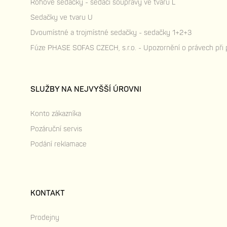
Rohové sedačky - sedací soupravy ve tvaru L
Sedačky ve tvaru U
Dvoumístné a trojmístné sedačky - sedačky 1+2+3
Fúze PHASE SOFAS CZECH, s.r.o. - Upozornění o právech při
SLUŽBY NA NEJVYŠŠÍ ÚROVNI
Konto zákazníka
Pozáruční servis
Podání reklamace
KONTAKT
Prodejny