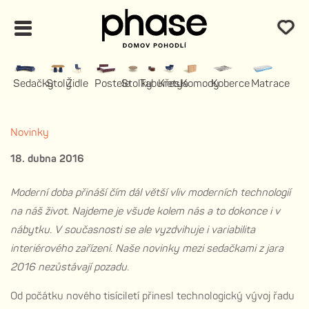
Sedačky
Stoly
Židle
Postele
Stolky
Taburety
Křesla
Komody
Koberce
Matrace
Novinky
18. dubna 2016
Moderní doba přináší čím dál větší vliv moderních technologií
na náš život. Najdeme je všude kolem nás a to dokonce i v
nábytku. V současnosti se ale vyzdvihuje i variabilita
interiérového zařízení. Naše novinky mezi sedačkami z jara
2016 nezůstávají pozadu.
Od počátku nového tisíciletí přinesl technologický vývoj řadu