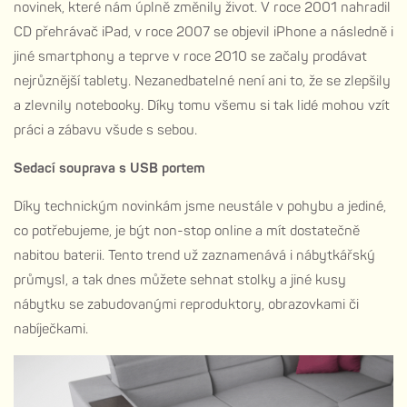
novinek, které nám úplně změnily život. V roce 2001 nahradil
CD přehrávač iPad, v roce 2007 se objevil iPhone a následně i
jiné smartphony a teprve v roce 2010 se začaly prodávat
nejrůznější tablety. Nezanedbatelné není ani to, že se zlepšily
a zlevnily notebooky. Díky tomu všemu si tak lidé mohou vzít
práci a zábavu všude s sebou.
Sedací souprava s USB portem
Díky technickým novinkám jsme neustále v pohybu a jediné,
co potřebujeme, je být non-stop online a mít dostatečně
nabitou baterii. Tento trend už zaznamenává i nábytkářský
průmysl, a tak dnes můžete sehnat stolky a jiné kusy
nábytku se zabudovanými reproduktory, obrazovkami či
nabíječkami.