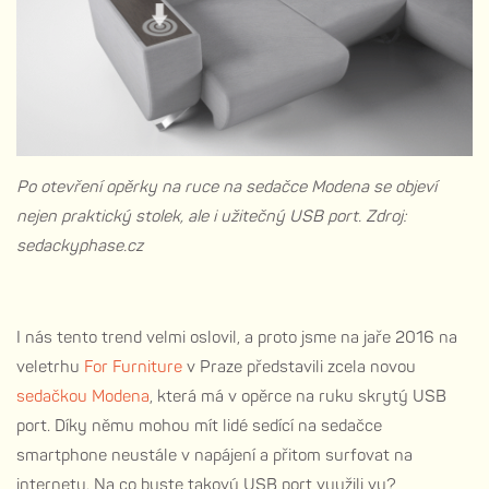
Po otevření opěrky na ruce na sedačce Modena se objeví
nejen praktický stolek, ale i užitečný USB port. Zdroj:
sedackyphase.cz
I nás tento trend velmi oslovil, a proto jsme na jaře 2016 na
veletrhu
For Furniture
v Praze představili zcela novou
sedačkou Modena
, která má v opěrce na ruku skrytý USB
port. Díky němu mohou mít lidé sedící na sedačce
smartphone neustále v napájení a přitom surfovat na
internetu. Na co byste takový USB port využili vy?