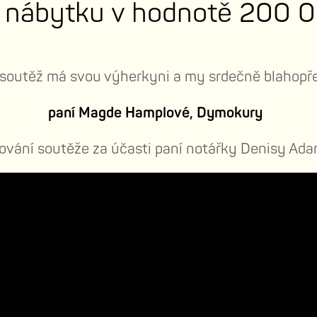
i nábytku v hodnotě 200 0
soutěž má svou výherkyni a my srdečně blahopř
paní Magde Hamplové, Dymokury
sování soutěže za účasti paní notářky Denisy Ad