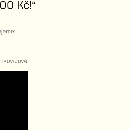
00 Kč!“
ejeme:
amkovičové: