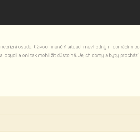
s nepřízní osudu, tíživou finanční situací i nevhodnými domácím
obydlí a oni tak mohli žít důstojně. Jejich domy a byty prochází 