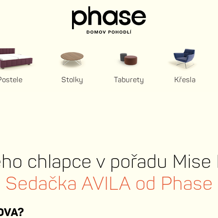
Postele
Stolky
Taburety
Křesla
ého chlapce v pořadu Mis
Sedačka AVILA od Phase
NOVA?