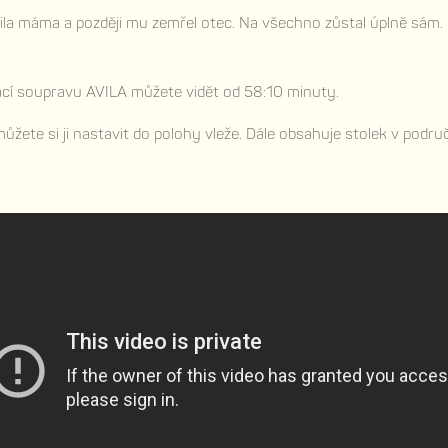
tila máma a později mu zemřel otec. Na všechno zůstal úplně sám
ací soupravu AVILA můžete vidět od 58:10 minuty.
žete si ji nastavit do polohy vleže. Dále obsahuje stolek v podr