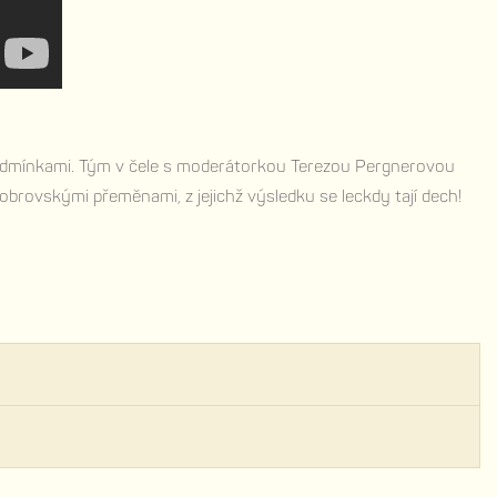
i podmínkami. Tým v čele s moderátorkou Terezou Pergnerovou
obrovskými přeměnami, z jejichž výsledku se leckdy tají dech!