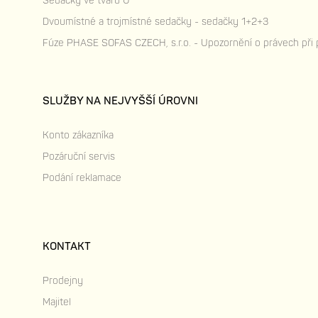
Sedačky ve tvaru U
Dvoumístné a trojmístné sedačky - sedačky 1+2+3
Fúze PHASE SOFAS CZECH, s.r.o. - Upozornění o právech při
SLUŽBY NA NEJVYŠŠÍ ÚROVNI
Konto zákazníka
Pozáruční servis
Podání reklamace
KONTAKT
Prodejny
Majitel