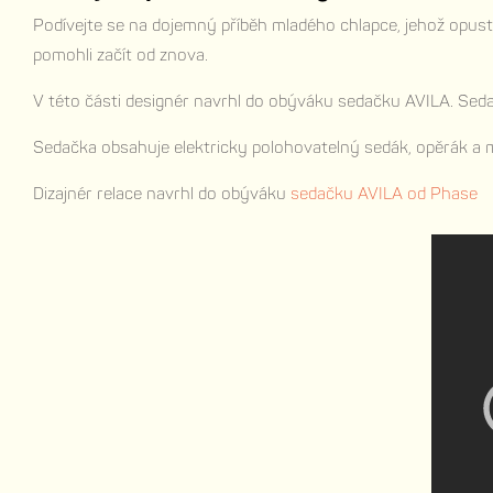
Podívejte se na dojemný příběh mladého chlapce, jehož opus
pomohli začít od znova.
V této části designér navrhl do obýváku sedačku AVILA. Sed
Sedačka obsahuje elektricky polohovatelný sedák, opěrák a mů
Dizajnér relace navrhl do obýváku
sedačku AVILA od Phase