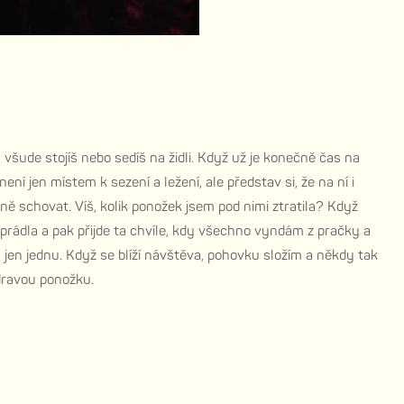
, všude stojíš nebo sedíš na židli. Když už je konečně čas na
ení jen místem k sezení a ležení, ale představ si, že na ní i
dně schovat. Víš, kolik ponožek jsem pod nimi ztratila? Když
prádla a pak přijde ta chvíle, kdy všechno vyndám z pračky a
 jen jednu. Když se blíží návštěva, pohovku složím a někdy tak
dravou ponožku.