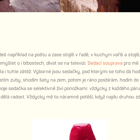
eš například na poštu a zase stojíš v řadě, v kuchyni vaříš a stojíš
šlet o i blbostech, dívat se na televizi.
Sedací souprava
pro mě n
ela i tuhle zátěž. Výborné jsou sedačky, pod kterými se toho dá ho
istím zuby, shodím šaty na zem, potom je ráno posbírám, hodím do 
 moje sedačka se selektivně živí ponožkami: vždycky z každého páru
dělá radost. Vždycky mě to náramně potěší, když najdu druhou z