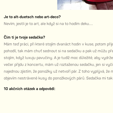
Je to alt-duetsch nebo art-deco?
Nevím, jestli je to art, ale když si na to hodím deku…
Čím ti je tvoje sedačka?
Mám teď práci, při které stojím dvanáct hodin v kuse, potom přijd
pohodlí, tak mám chuť sednout si na sedačku a pak už můžu přemý
stojím, když luxuju pavučiny. A je tudíž moc důležité, aby vydrž
večer přijdu z koncertu, mám už roztaženou sedačku, jen si vyč
najednou zjistím, že ponožky už netvoří pár. Z toho vyplývá, že
objevím nestrávené kusy do ponožkových párů. Sedačka mi tak 
10 akčních otázek a odpovědí: