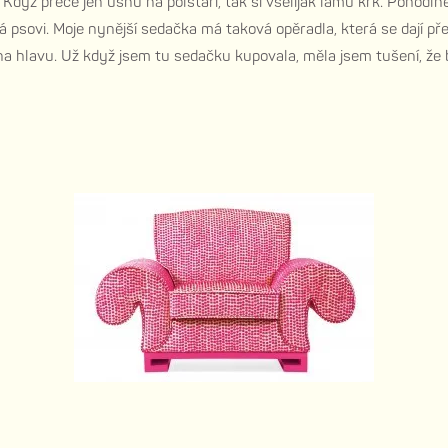
 Když přece jen usnu na polštáři, tak si všelijak lámu krk. Pohodlněj
 psovi. Moje nynější sedačka má taková opěradla, která se dají pře
na hlavu. Už když jsem tu sedačku kupovala, měla jsem tušení, že 