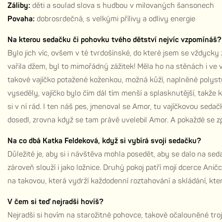
Záliby:
děti a soulad slova s hudbou v milovaných šansonech
Povaha:
dobrosrdečná, s velkými přílivy a odlivy energie
Na kterou sedačku či pohovku tvého dětství nejvíc vzpomínáš? 
Bylo jich víc, ovšem v té tvrdošínské, do které jsem se vždycky za
vařila džem, byl to mimořádný zážitek! Měla ho na stěnách i ve 
takové vajíčko potažené koženkou, možná kůží, naplněné polyst
vyseděly, vajíčko bylo čím dál tím menší a splasknutější, takže k
si v ní rád. I ten náš pes, jmenoval se Amor, tu vajíčkovou sedačk
dosedl, zrovna když se tam právě uvelebil Amor. A pokaždé se z
Na co dbá Katka Feldeková, když si vybírá svoji sedačku?
Důležité je, aby si i návštěva mohla posedět, aby se dalo na se
zároveň slouží i jako ložnice. Druhý pokoj patří mojí dcerce An
na takovou, která vydrží každodenní roztahování a skládání, kt
V čem si teď nejradši hovíš?
Nejradši si hovím na starožitné pohovce, takové očalouněné trojse