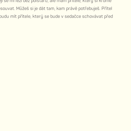
i se mi leží bez polštářů, ale mám přítele, který si kromě
souvat. Můžeš si je dát tam, kam právě potřebuješ. Přítel
budu mít přítele, který se bude v sedačce schovávat před