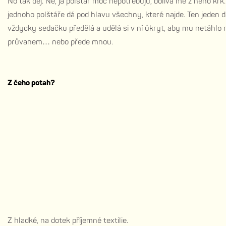
No tak dej. Ne, já polštář moc nepotřebuju, bolívá mě z něho krk.
jednoho polštáře dá pod hlavu všechny, které najde. Ten jeden dá
vždycky sedačku předělá a udělá si v ní úkryt, aby mu netáhlo 
průvanem… nebo přede mnou.
Z čeho potah?
Z hladké, na dotek příjemné textilie.