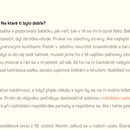
Na které ti bylo dobře?
šila a pozorovala babičku, jak vaří, tak v té se mi hrozně líbilo. B
vlasech, byl zkrátka všude. Prskal na všechny strany. Ale nejlepší
yrenovými kuličkami. Potah v odstínu neurčité tmavohnědé a barv
dyž si do něj sedl tatínek, museli jsme ho z té vajíčko-pohovky vši
u miloval a rád se v ní pelešil, až tak, že ho na ní častokrát nebylo
pod tatínkova zadku ozvalo úpěnlivé štěkání a kňučení. Naštěstí t
dačce natáhnout, a když přijde někdo, s kým by se na ní mohlo leže
ičce. Proto do obýváku potřebuju dostatečně odolnou
rozkládací sed
erá při rozkládání nepoškrábe parkety a nepoláme se. Ale i tahle 
dákové lavici z 19. století. Nevím, odkud se u našich vzala. Stará j