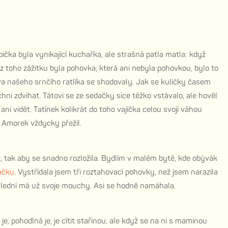
abička byla vynikající kuchařka, ale strašná patla matla: když
 z toho zážitku byla pohovka, která ani nebyla pohovkou, bylo to
a našeho srnčího ratlíka se shodovaly. Jak se kuličky časem
chni zdvihat. Tátovi se ze sedačky sice těžko vstávalo, ale hověl
 ani vidět. Tatínek kolikrát do toho vajíčka celou svojí váhou
o Amorek vždycky přežil.
t, tak aby se snadno rozložila. Bydlím v malém bytě, kde obývák
ačku
. Vystřídala jsem tři roztahovací pohovky, než jsem narazila
poslední má už svoje mouchy. Asi se hodně namáhala.
e, pohodlná je, je cítit stařinou, ale když se na ni s maminou