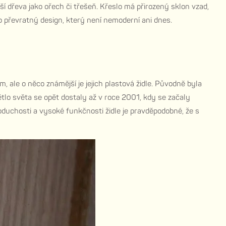
 dřeva jako ořech či třešeň. Křeslo má přirozený sklon vzad,
o převratný design, který není nemoderní ani dnes.
ale o něco známější je jejich plastová židle. Původně byla
ětlo světa se opět dostaly až v roce 2001, kdy se začaly
oduchosti a vysoké funkčnosti židle je pravděpodobné, že s