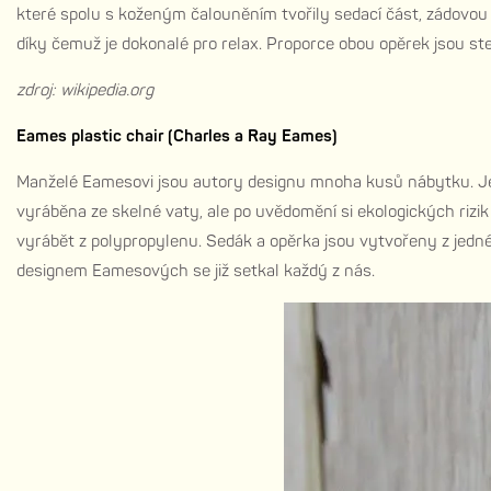
které spolu s koženým čalouněním tvořily sedací část, zádovou 
díky čemuž je dokonalé pro relax. Proporce obou opěrek jsou ste
zdroj: wikipedia.org
Eames plastic chair (Charles a Ray Eames)
Manželé Eamesovi jsou autory designu mnoha kusů nábytku. Ještě
vyráběna ze skelné vaty, ale po uvědomění si ekologických rizik
vyrábět z polypropylenu. Sedák a opěrka jsou vytvořeny z jedné
designem Eamesových se již setkal každý z nás.