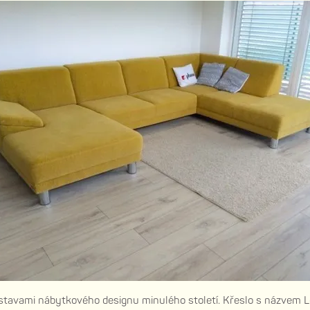
tavami nábytkového designu minulého století. Křeslo s názvem Lo