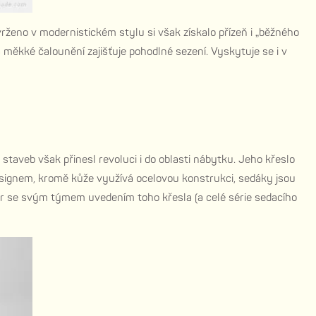
rženo v modernistickém stylu si však získalo přízeň i „běžného
měkké čalounění zajišťuje pohodlné sezení. Vyskytuje se i v
veb však přinesl revoluci i do oblasti nábytku. Jeho křeslo
designem, kromě kůže využívá ocelovou konstrukci, sedáky jsou
ier se svým týmem uvedením toho křesla (a celé série sedacího