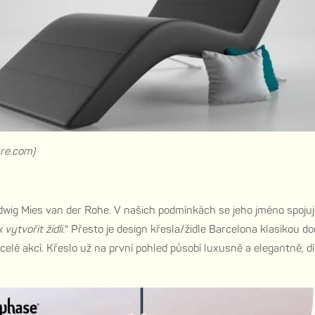
ure.com)
dwig Mies van der Rohe. V našich podmínkách se jeho jméno spoj
ytvořit židli.
“ Přesto je design křesla/židle Barcelona klasikou d
 celé akcí. Křeslo už na první pohled působí luxusně a elegantně, 