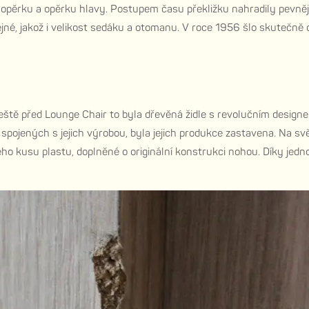
opěrku a opěrku hlavy. Postupem času překližku nahradily pevnější
jné, jakož i velikost sedáku a otomanu. V roce 1956 šlo skutečně 
 před Lounge Chair to byla dřevěná židle s revolučním designem, 
 spojených s jejich výrobou, byla jejich produkce zastavena. Na sv
ho kusu plastu, doplněné o originální konstrukci nohou. Díky jedn