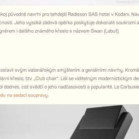
ko) původně navrhl pro tehdejší Radisson SAS hotel v Kodani. Nav
cnosti. Jeho vysoká zádová opěrka poskytuje dokonalé soukromí a 
ignérem i dalšího známého křeslo s názvem Swan (Labuť).
avil svým vizionářským smýšlením a geniálními návrhy. Kromě sta
rní křeslo, tzv. „Club chair“. Liší se viditelným modernistickým 
bí dodnes, což svědčí o jeho nadčasovosti a popularitě. Le Corbus
edu na sedací soupravy
.