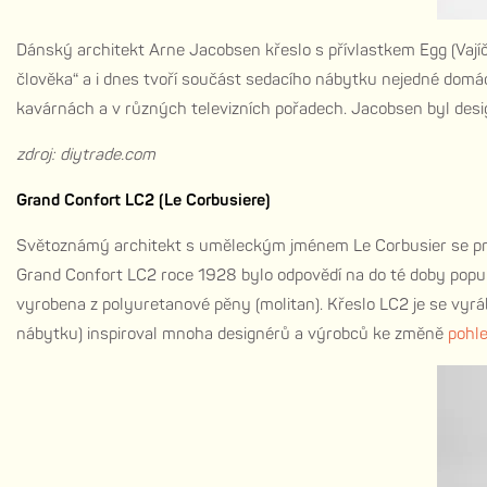
Dánský architekt Arne Jacobsen křeslo s přívlastkem Egg (Vajíč
člověka“ a i dnes tvoří součást sedacího nábytku nejedné domá
kavárnách a v různých televizních pořadech. Jacobsen byl des
zdroj: diytrade.com
Grand Confort LC2 (Le Corbusiere)
Světoznámý architekt s uměleckým jménem Le Corbusier se prosl
Grand Confort LC2 roce 1928 bylo odpovědí na do té doby populá
vyrobena z polyuretanové pěny (molitan). Křeslo LC2 je se vyrá
nábytku) inspiroval mnoha designérů a výrobců ke změně
pohl