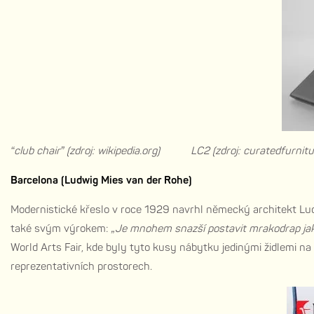
“club chair” (zdroj: wikipedia.org) LC2 (zdroj: curatedfurnit
Barcelona (Ludwig Mies van der Rohe)
Modernistické křeslo v roce 1929 navrhl německý architekt Lu
také svým výrokem:
„Je mnohem snazší postavit mrakodrap jak v
World Arts Fair, kde byly tyto kusy nábytku jedinými židlemi na
reprezentativních prostorech.