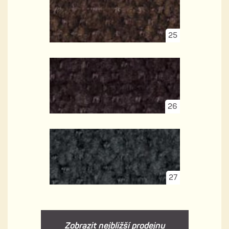
25
26
27
Zobrazit nejbližší prodejnu