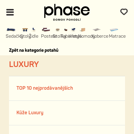
Sedačky
Stoly
Židle
Postele
Stolky
Taburety
Křesla
Komody
Koberce
Matrace
Zpět na kategorie potahů
LUXURY
TOP 10 nejprodávanějších
Kůže Luxury