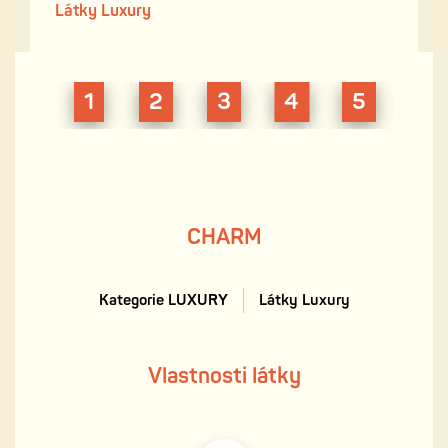
Látky Luxury
Catallina
Vivien
Vivien
Vivien
CHARM
CH
40
18
22
23
16
17
1
2
3
4
5
6
CHARM
Kategorie LUXURY
Látky Luxury
Vlastnosti látky