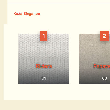
Koža Elegance
1
2
Riviera
Papave
01
03