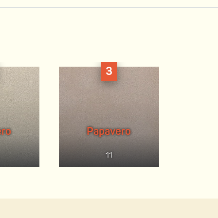
3
ro
Papavero
11